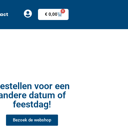
0
act
€
0,00
estellen voor een
andere datum of
feestdag!
Bezoek de webshop